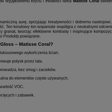
ęki wyjątkowemu kryciu i trwałości farba
Matisse Coral
świetn
amiczną aurę, sprzyjając kreatywności i dobremu nastrojowi. 
. Ten koralowy ton wspaniale współgra z neutralnymi odcieni
y granat, tworząc efektowne kontrasty i inspirujące kompozyc
ki
Produkty powiązane
.
Gloss – Matisse Coral?
 luksusowego wykończenia ścian.
howuje połysk przez lata.
prowadza, bez smug i zacieków.
ealna do elementów często używanych.
awartość VOC.
ecięcych i zabawek.