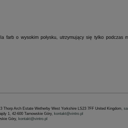
 farb o wysokim połysku, utrzymujący się tylko podczas m
et 3 Thorp Arch Estate Wetherby West Yorkshire LS23 7FF United Kingdom,
sa
Wajdy 1, 42-600 Tarnowskie Góry,
kontakt@vintro.pl
wskie Góry,
kontakt@vintro.pl