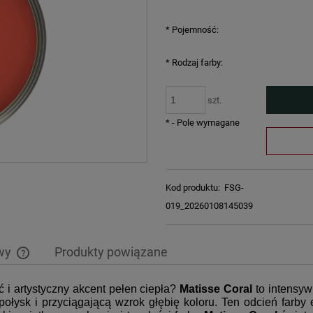
*
Pojemność:
*
Rodzaj farby:
szt.
*
- Pole wymagane
Kod produktu:
FSG-
019_20260108145039
awy
Produkty powiązane
 i artystyczny akcent pełen ciepła?
Matisse Coral
to intensyw
Cena nie zawiera ewentualnych kosztów
ołysk i przyciągającą wzrok głębię koloru. Ten odcień farby 
płatności