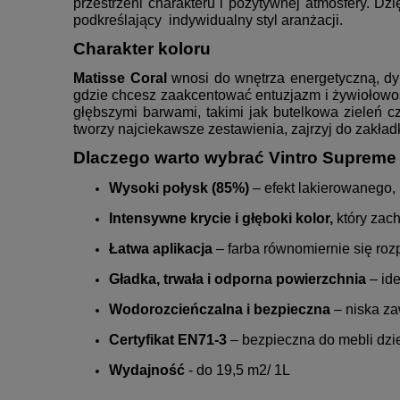
przestrzeni charakteru i pozytywnej atmosfery. Dzi
podkreślający indywidualny styl aranżacji.
Charakter koloru
Matisse Coral
wnosi do wnętrza energetyczną, dyn
gdzie chcesz zaakcentować entuzjazm i żywiołowość
głębszymi barwami, takimi jak butelkowa zieleń cz
tworzy najciekawsze zestawienia, zajrzyj do zakład
Dlaczego warto wybrać Vintro Supreme 
Wysoki połysk (85%)
– efekt lakierowanego,
Intensywne krycie i głęboki kolor,
który zac
Łatwa aplikacja
– farba równomiernie się roz
Gładka, trwała i odporna powierzchnia
– id
Wodorozcieńczalna i bezpieczna
– niska z
Certyfikat EN71-3
– bezpieczna do mebli dzi
Wydajność
- do 19,5 m2/ 1L