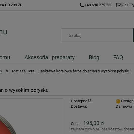
A OD 299 ZŁ
+48 690 279 280
SKLEP
Domu
Akcesoria i preparaty
Blog
FAQ
»
ss
Matisse Coral – jaskrawa koralowa farba do ścian o wysokim połysku
ian o wysokim połysku
Dostępność:
Dostęp
Dostawa:
Darmowa
Cena nie zawiera ewentualnych kosztów
195,00 zł
Cena:
płatności
zawiera 23% VAT, bez kosztów dost