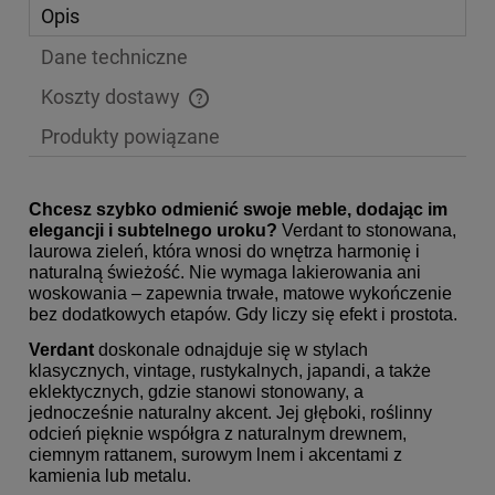
Opis
Dane techniczne
Koszty dostawy
Cena nie zawiera ewentualnych kosztów płatności
Produkty powiązane
Chcesz szybko odmienić swoje meble, dodając im
elegancji i subtelnego uroku?
Verdant to stonowana,
laurowa zieleń, która wnosi do wnętrza harmonię i
naturalną świeżość. Nie wymaga lakierowania ani
woskowania – zapewnia trwałe, matowe wykończenie
bez dodatkowych etapów. Gdy liczy się efekt i prostota.
Verdant
doskonale odnajduje się w stylach
klasycznych, vintage, rustykalnych, japandi, a także
eklektycznych, gdzie stanowi stonowany, a
jednocześnie naturalny akcent. Jej głęboki, roślinny
odcień pięknie współgra z naturalnym drewnem,
ciemnym rattanem, surowym lnem i akcentami z
kamienia lub metalu.