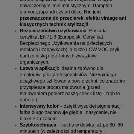
nowoczesnym, minimalistycznym, Hampton,
glamour, japandi czy art déco.
Nie jest
przeznaczona do przecierek, efektu vintage ani
klasycznych technik stylizacji!
Bezpieczeństwo użytkowania:
Posiada
certyfikat EN71-3 (Europejski Certyfikat
Bezpiecznego Użytkowania na dziecięcych
meblach i zabawkach), a także LOW VOC czyli
bardzo niską ilość lotnych związków
organicznych.
Łatwa w aplikacji:
Idealna zarówno dla
amatorów, jak i profesjonalistów. Nie wymaga
uciążliwego szlifowania powierzchni, co znacznie
przyspiesza proces malowania (przed
malowaniem pobierz naszą
check listę - zrób to
dobrze!
).
Intensywny kolor
– dzięki wysokiej pigmentacji
farba długo zachowuje głębię i nasycenie, nie
blaknie z czasem.
Szybkoschnąca
– sucha w dotyku już po 30–60
minutach (w zależności od temperatury i