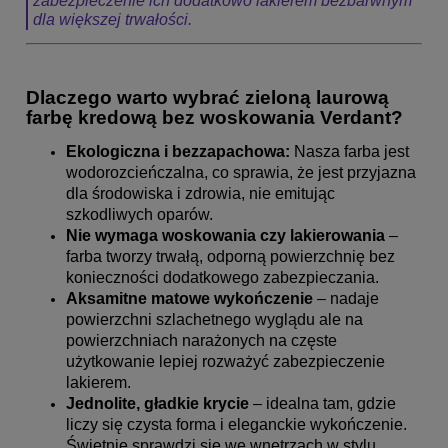
zabezpieczenie ich dodatkowo lakierem bezbarwnym
dla większej trwałości.
Dlaczego warto wybrać zieloną laurową
farbę kredową bez woskowania Verdant?
Ekologiczna i bezzapachowa:
Nasza farba jest
wodorozcieńczalna, co sprawia, że jest przyjazna
dla środowiska i zdrowia, nie emitując
szkodliwych oparów.
Nie wymaga
woskowania czy lakierowania
–
farba tworzy trwałą, odporną powierzchnię bez
konieczności dodatkowego zabezpieczania.
Aksamitne matowe wykończenie
– nadaje
powierzchni szlachetnego wyglądu ale na
powierzchniach narażonych na częste
użytkowanie lepiej rozważyć zabezpieczenie
lakierem.
Jednolite, gładkie krycie
– idealna tam, gdzie
liczy się czysta forma i eleganckie wykończenie.
Świetnie sprawdzi się we wnętrzach w stylu