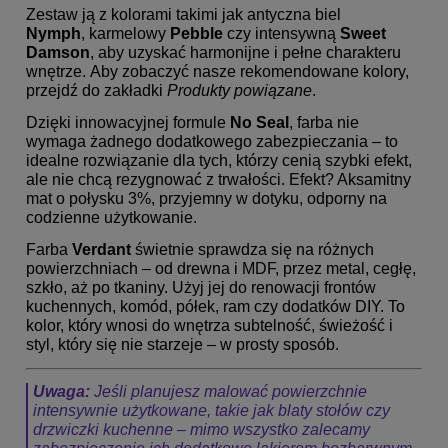
Zestaw ją z kolorami takimi jak antyczna biel
Nymph
, karmelowy
Pebble
czy intensywną
Sweet
Damson
, aby uzyskać harmonijne i pełne charakteru
wnętrze. Aby zobaczyć nasze rekomendowane kolory,
przejdź do zakładki
Produkty powiązane
.
Dzięki innowacyjnej formule
No Seal
, farba nie
wymaga żadnego dodatkowego zabezpieczania – to
idealne rozwiązanie dla tych, którzy cenią szybki efekt,
ale nie chcą rezygnować z trwałości. Efekt? Aksamitny
mat o połysku 3%, przyjemny w dotyku, odporny na
codzienne użytkowanie.
Farba
Verdant
świetnie sprawdza się na różnych
powierzchniach – od drewna i MDF, przez metal, cegłę,
szkło, aż po tkaniny. Użyj jej do renowacji frontów
kuchennych, komód, półek, ram czy dodatków DIY. To
kolor, który wnosi do wnętrza subtelność, świeżość i
styl, który się nie starzeje – w prosty sposób.
Uwaga:
Jeśli planujesz malować powierzchnie
intensywnie użytkowane, takie jak blaty stołów czy
drzwiczki kuchenne – mimo wszystko zalecamy