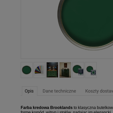
Opis
Dane techniczne
Koszty dost
Farba kredowa Brooklands
to klasyczna butelkow
formę komód, witryn i stołów, nadając im elegancki