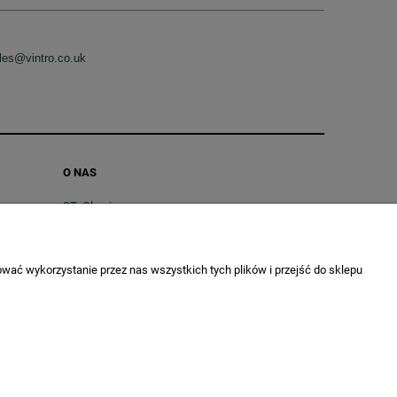
les@vintro.co.uk
O NAS
SToGlarnia
Vintro® Official Website
Dane Firmy
wać wykorzystanie przez nas wszystkich tych plików i przejść do sklepu
Kontakt
ych