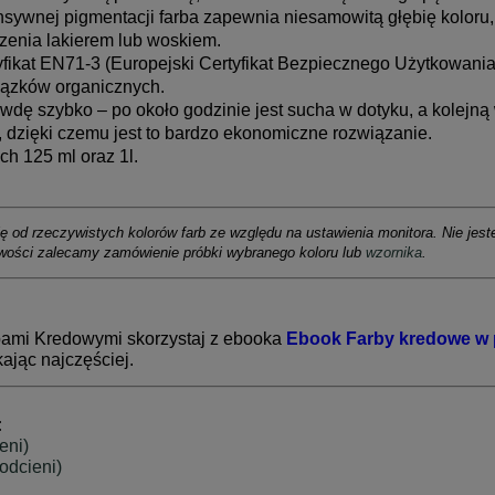
sywnej pigmentacji farba zapewnia niesamowitą głębię koloru, 
enia lakierem lub woskiem.
fikat EN71-3 (Europejski Certyfikat Bezpiecznego Użytkowania
iązków organicznych.
dę szybko – po około godzinie jest sucha w dotyku, a kolejną
 dzięki czemu jest to bardzo ekonomiczne rozwiązanie.
 125 ml oraz 1l.
ę od rzeczywistych kolorów farb ze względu na ustawienia monitora. Nie jest
iwości zalecamy zamówienie próbki wybranego koloru lub
wzornika
.
bami Kredowymi skorzystaj z ebooka
Ebook Farby kredowe w p
kając najczęściej.
:
eni)
odcieni)