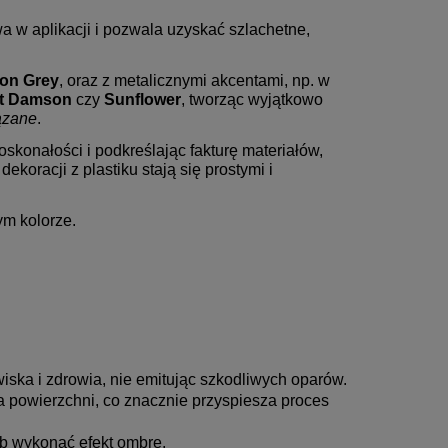
atwa w aplikacji i pozwala uzyskać szlachetne,
ton Grey
, oraz z metalicznymi akcentami, np. w
t Damson
czy
Sunflower
, tworząc wyjątkowo
ązane
.
konałości i podkreślając fakturę materiałów,
ekoracji z plastiku stają się prostymi i
m kolorze.
iska i zdrowia, nie emitując szkodliwych oparów.
a powierzchni, co znacznie przyspiesza proces
b wykonać efekt ombre.