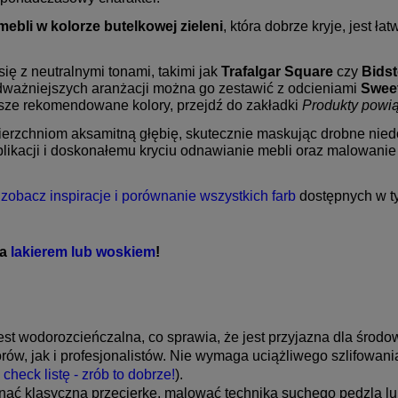
mebli w kolorze butelkowej zieleni
, która dobrze kryje, jest ł
ę z neutralnymi tonami, takimi jak
Trafalgar Square
czy
Bids
dważniejszych aranżacji można go zestawić z odcieniami
Swee
asze rekomendowane kolory, przejdź do zakładki
Produkty powi
rzchniom aksamitną głębię, skutecznie maskując drobne niedos
aplikacji i doskonałemu kryciu odnawianie mebli oraz malowanie d
zobacz inspiracje i porównanie wszystkich farb
dostępnych w ty
ia
lakierem lub woskiem
!
st wodorozcieńczalna, co sprawia, że jest przyjazna dla środow
ów, jak i profesjonalistów. Nie wymaga uciążliwego szlifowani
ą
check listę - zrób to dobrze!
).
ać klasyczną przecierkę, malować techniką suchego pędzla lu