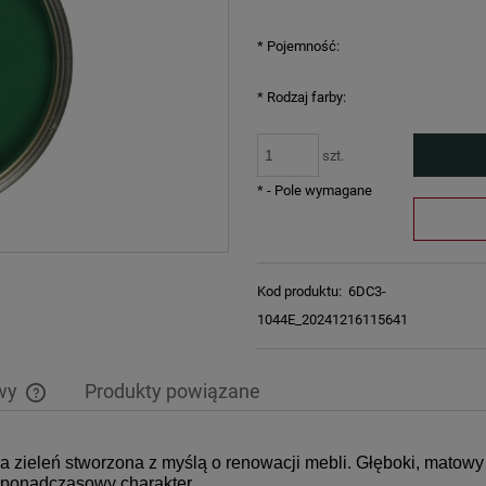
*
Pojemność:
*
Rodzaj farby:
szt.
*
- Pole wymagane
Kod produktu:
6DC3-
1044E_20241216115641
awy
Produkty powiązane
Cena nie zawiera ewentualnych kosztów
a zieleń stworzona z myślą o renowacji mebli. Głęboki, matow
płatności
, ponadczasowy charakter.