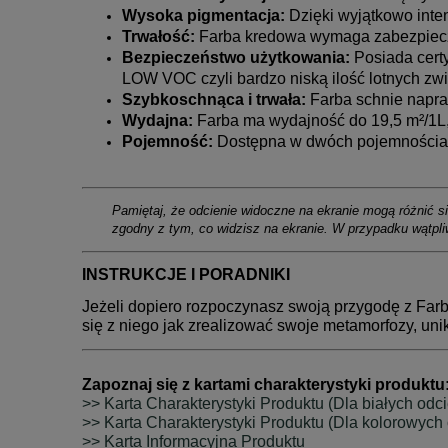
Wysoka pigmentacja:
Dzięki wyjątkowo inten
Trwałość:
Farba kredowa wymaga zabezpiecz
Bezpieczeństwo użytkowania:
Posiada certy
LOW VOC czyli bardzo niską ilość lotnych zw
Szybkoschnąca i trwała:
Farba schnie napraw
Wydajna:
Farba ma wydajność do 19,5 m²/1L,
Pojemność:
Dostępna w dwóch pojemnościach
Pamiętaj, że odcienie widoczne na ekranie mogą różnić si
zgodny z tym, co widzisz na ekranie. W przypadku wątpl
INSTRUKCJE I PORADNIKI
Jeżeli dopiero rozpoczynasz swoją przygodę z Far
się z niego jak zrealizować swoje metamorfozy, uni
Zapoznaj się z kartami charakterystyki produktu
>> Karta Charakterystyki Produktu (Dla białych odci
>> Karta Charakterystyki Produktu (Dla kolorowych 
>> Karta Informacyjna Produktu