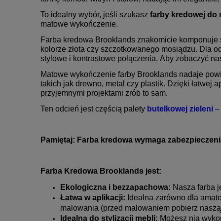
To idealny wybór, jeśli szukasz
farby kredowej do 
matowe wykończenie.
Farba kredowa Brooklands znakomicie komponuje si
kolorze złota czy szczotkowanego mosiądzu. Dla o
stylowe i kontrastowe połączenia. Aby zobaczyć n
Matowe wykończenie farby Brooklands nadaje powie
takich jak drewno, metal czy plastik. Dzięki łatwej 
przyjemnymi projektami zrób to sam.
Ten odcień jest częścią palety
butelkowej zieleni
– 
Pamiętaj: Farba kredowa wymaga zabezpieczen
Farba Kredowa Brooklands jest:
Ekologiczna i bezzapachowa:
Nasza farba je
Łatwa w aplikacji:
Idealna zarówno dla amator
malowania (przed malowaniem pobierz nasz
Idealna do stylizacji mebli:
Możesz nią wykon