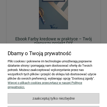
Ebook Farby kredowe w praktyce – Twój
pierwszy projekt DIY
Dbamy o Twoją prywatność
39,99 zł
zawiera 23% VAT, bez kosztów dostawy
Pliki cookies i pokrewne im technologie umożliwiają poprawne
działanie strony i pomagają nam dostosować ofertę do Twoich
potrzeb. Możesz zaakceptować wykorzystanie przez nas
do koszyka
wszystkich tych plików i przejść do sklepu lub dostosować użycie
plików do swoich preferencji, wybierając opcję "Dostosuj zgody".
Więcej o plikach cookies przeczytasz w naszej Polityce
prywatności.
STREFA KLIENTA
zaakceptuj tylko niezbędne
Współpraca B2B