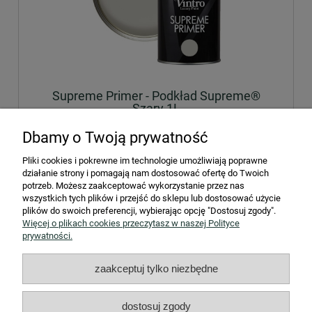
Supreme Primer - Podkład Supreme®
Szary 1L
Dbamy o Twoją prywatność
195,00 zł
zawiera 23% VAT, bez kosztów dostawy
Pliki cookies i pokrewne im technologie umożliwiają poprawne
działanie strony i pomagają nam dostosować ofertę do Twoich
potrzeb. Możesz zaakceptować wykorzystanie przez nas
do koszyka
wszystkich tych plików i przejść do sklepu lub dostosować użycie
plików do swoich preferencji, wybierając opcję "Dostosuj zgody".
Więcej o plikach cookies przeczytasz w naszej Polityce
prywatności.
STREFA KLIENTA
zaakceptuj tylko niezbędne
Współpraca B2B
dostosuj zgody