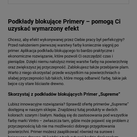
Podkłady blokujące Primery – pomogą Ci
uzyskać wymarzony efekt
Chcesz, aby efekt wykonywanej przez Ciebie pracy był perfekcyjny?
Przed nałożeniem pierwszej warstwy farby koniecznie sięgnij po
primer. Aplikacja podkładu blokującego to bardzo praktyczne i
ekonomiczne rozwiązanie, które pozwoli Ci oszczędzić czas i
pieniądze. Dzięki niemu nałożysz mniej warstw farby na powierzchnię
oraz zwiększysz jej przyczepność. Zablokujesz także przebijanie plam.
Warto z niego skorzystać przede wszystkim na powierzchniach o
słabej przyczepności lub takich, które mogą odbarwić farbę, takie jak
bejce czy stare liściaste drewno.
Skorzystaj z podkładów blokujących Primer „Supreme”
Lubisz innowacyjne rozwiązania? Sprawdź ofertę primerów „Supreme”
dostępną w naszym sklepie. Znajdziesz tutaj produkty w dwóch
kolorach: szarym i białym. Nadają się do zastosowania pod wszystkie
farby marki Vintro – zwłaszcza tam, gdzie może pojawić się problem z
przyczepnością lub nie ma możliwości dobrego przygotowania
powierzchni. Primer możesz zaaplikować również na surowe i