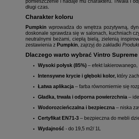
pomieszczenie i nadaje mu charakteru. Trwała i od
długi czas.
Charakter koloru
Pumpkin
wprowadza do wnętrza pozytywną, dynami
doskonale sprawdza się w salonach, kuchniach czy 
neutralnymi beżami, ciepłą bielą, zielenią insp
zestawienia z
Pumpkin
, zajrzyj do zakładki
Produk
Dlaczego warto wybrać Vintro Supreme
Wysoki połysk (85%)
– efekt lakierowanego,
Intensywne krycie i głęboki kolor,
który zac
Łatwa aplikacja
– farba równomiernie się roz
Gładka, trwała i odporna powierzchnia
– id
Wodorozcieńczalna i bezpieczna
– niska z
Certyfikat EN71-3
– bezpieczna do mebli dzi
Wydajność
- do 19,5 m2/ 1L