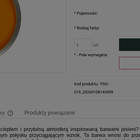
*
Pojemność:
*
Rodzaj farby:
szt.
*
- Pole wymagane
Kod produktu:
FSG-
019_20260108143959
awy
Produkty powiązane
iepłem i przytulną atmosferą inspirowaną barwami jesieni
Cena nie zawiera ewentualnych kosztów
nym połysku przyciągającym wzrok. Ta barwa wnosi do przes
płatności