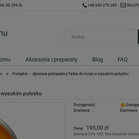
A OD 299 ZŁ
+48 690 279 280
SKLEP
Domu
Akcesoria i preparaty
Blog
FAQ
»
ss
Pumpkin – dyniowa pomarańcz farba do ścian o wysokim połysku
o wysokim połysku
Dostępność:
Dostęp
Dostawa:
Darmowa
Cena nie zawiera ewentualnych kosztów
195,00 zł
Cena:
płatności
zawiera 23% VAT, bez kosztów dost