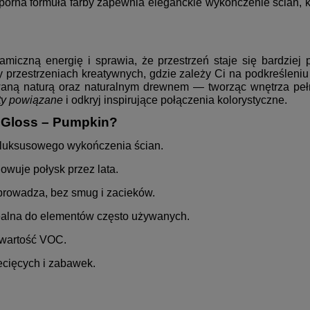
porna formuła farby zapewnia eleganckie wykończenie ścian, 
czną energię i sprawia, że przestrzeń staje się bardziej 
przestrzeniach kreatywnych, gdzie zależy Ci na podkreśleniu
irowaną naturą oraz naturalnym drewnem — tworząc wnętrza pe
ty powiązane
i odkryj inspirujące połączenia kolorystyczne.
 Gloss – Pumpkin?
 luksusowego wykończenia ścian.
howuje połysk przez lata.
prowadza, bez smug i zacieków.
ealna do elementów często używanych.
awartość VOC.
ecięcych i zabawek.