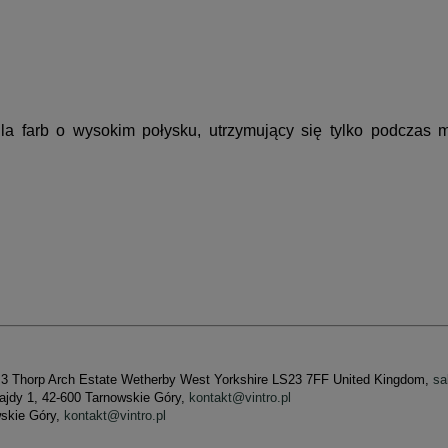
 farb o wysokim połysku, utrzymujący się tylko podczas m
et 3 Thorp Arch Estate Wetherby West Yorkshire LS23 7FF United Kingdom,
sa
Wajdy 1, 42-600 Tarnowskie Góry,
kontakt@vintro.pl
wskie Góry,
kontakt@vintro.pl