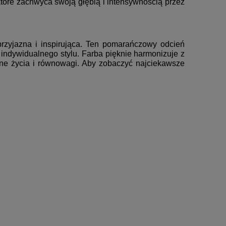
które zachwyca swoją głębią i intensywnością przez
przyjazna i inspirująca. Ten pomarańczowy odcień
 indywidualnego stylu. Farba pięknie harmonizuje z
łne życia i równowagi. Aby zobaczyć najciekawsze