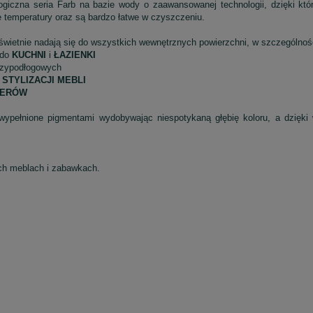
giczna seria Farb na bazie wody o zaawansowanej technologii, dzięki któ
e temperatury oraz są bardzo łatwe w czyszczeniu.
wietnie nadają się do wszystkich wewnętrznych powierzchni, w szczególnoś
 do
KUCHNI
i
ŁAZIENKI
przypodłogowych
i
STYLIZACJI MEBLI
FERÓW
ypełnione pigmentami wydobywając niespotykaną głębię koloru, a dzięk
ych meblach i zabawkach.