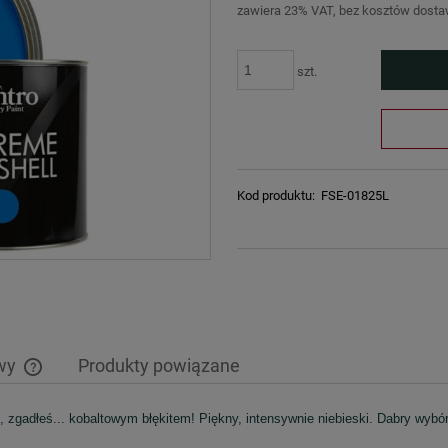
zawiera 23% VAT, bez kosztów dost
szt.
Kod produktu:
FSE-01825L
awy
Produkty powiązane
, zgadłeś... kobaltowym błękitem! Piękny, intensywnie niebieski. Dabry wybór 
Cena nie zawiera ewentualnych kosztów
płatności