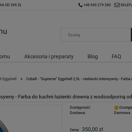
A OD 299 ZŁ
+48 690 279 280
SKLEP
Domu
Akcesoria i preparaty
Blog
FAQ
»
 Eggshell
Cobalt - "Supreme" Eggshell 2,5L - niebieski intensywny - Far
ntensywny - Farba do kuchni łazienki drewna z wodoodporną 
Dostępność:
Dostęp
Dostawa:
Darmowa
Cena nie zawiera ewentualnych kosztów
350,00 zł
Cena:
płatności