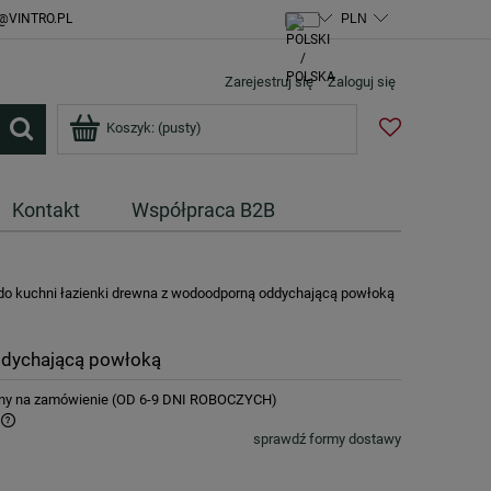
@VINTRO.PL
Zarejestruj się
Zaloguj się
Koszyk:
(pusty)
Kontakt
Współpraca B2B
ba do kuchni łazienki drewna z wodoodporną oddychającą powłoką
oddychającą powłoką
ny na zamówienie (OD 6-9 DNI ROBOCZYCH)
sprawdź formy dostawy