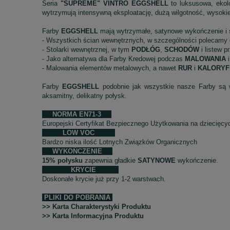
Seria
"SUPREME" VINTRO EGGSHELL
to luksusowa, ekolo
wytrzymują intensywną eksploatację, dużą wilgotność, wysoki
Farby
EGGSHELL
mają wytrzymałe, satynowe wykończenie i ś
- Wszystkich ścian wewnętrznych, w szczególności polecamy
- Stolarki wewnętrznej, w tym
PODŁÓG
,
SCHODÓW
i listew 
- Jako alternatywa dla Farby Kredowej podczas
MALOWANIA
- Malowania elementów metalowych, a nawet
RUR
i
KALORY
Farby
EGGSHELL
podobnie jak wszystkie nasze Farby są w
aksamitny, delikatny połysk.
NORMA EN71-3
Europejski Certyfikat Bezpiecznego Użytkowania na dziecięc
LOW VOC
Bardzo niska ilość Lotnych Związków Organicznych
WYKOŃCZENIE
15% połysku
zapewnia gładkie
SATYNOWE
wykończenie.
KRYCIE
Doskonałe krycie już przy 1-2 warstwach.
PLIKI DO POBRANIA
>> Karta Charakterystyki Produktu
>> Karta Informacyjna Produktu