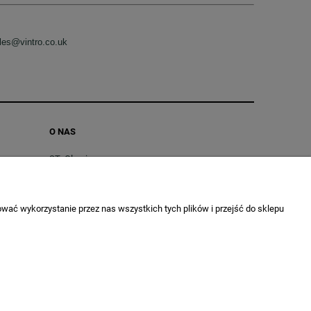
les@vintro.co.uk
O NAS
SToGlarnia
Vintro® Official Website
Dane Firmy
wać wykorzystanie przez nas wszystkich tych plików i przejść do sklepu
Kontakt
ych