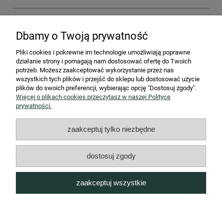
Dbamy o Twoją prywatność
Producent odpowiedzialny -
Vintro Paint Limited 707c Street 3
Thorp Arch Estate Wetherby West Yorkshire LS23 7FF United
Pliki cookies i pokrewne im technologie umożliwiają poprawne
Kingdom,
sales@vintro.co.uk
działanie strony i pomagają nam dostosować ofertę do Twoich
Osoba odpowiedzialna w UE -
SToGlarnia Anna Franik, ul. Wajdy
potrzeb. Możesz zaakceptować wykorzystanie przez nas
1, 42-600 Tarnowskie Góry,
kontakt@vintro.pl
wszystkich tych plików i przejść do sklepu lub dostosować użycie
Importer -
SToGlarnia Anna Franik ul. Wajdy 1, 42-600 Tarnowskie
plików do swoich preferencji, wybierając opcję "Dostosuj zgody".
Góry,
kontakt@vintro.pl
Więcej o plikach cookies przeczytasz w naszej Polityce
prywatności.
STREFA KLIENTA
zaakceptuj tylko niezbędne
Współpraca B2B
dostosuj zgody
INFORMACJE
zaakceptuj wszystkie
O NAS
pokaż pełną wersję strony