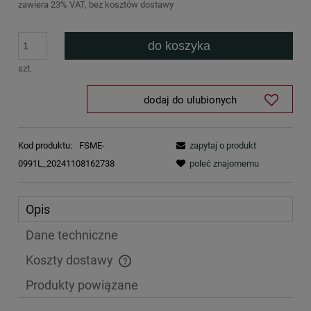
zawiera 23% VAT, bez kosztów dostawy
do koszyka
szt.
dodaj do ulubionych
Kod produktu:
FSME-
zapytaj o produkt
0991L_20241108162738
poleć znajomemu
Opis
Dane techniczne
Koszty dostawy
Cena nie zawiera ewentualnych kosztów płatności
Produkty powiązane