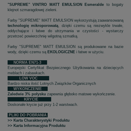
"SUPREME" VINTRO MATT EMULSION Esmeralde
 to bogaty 
klejnot szmaragdowej zieleni.
Farby "SUPREME" MATT EMULSION wykorzystują zaawansowaną 
technologię mikroporowatą
, dzięki czemu są niezwykle trwałe, 
oddychające i łatwe do utrzymania w czystości - wystarczy 
przetrzeć powierzchnię wilgotną szmatką. 
Farby "SUPREME" MATT EMULSION są produkowane na bazie
wody, dzięki czemu są
EKOLOGICZNE
i łatwe w użyciu.
NORMA EN71-3
Europejski Certyfikat Bezpiecznego Użytkowania na dziecięcych
meblach i zabawkach.
LOW VOC
Bardzo niska ilość Lotnych Związków Organicznych
WYKOŃCZENIE
Zaledwie 3% połysku
zapewnia głęboko matowe wykończenie.
KRYCIE
Doskonałe krycie już przy 1-2 warstwach.
PLIKI DO POBRANIA
>> Karta Charakterystyki Produktu
>> Karta Informacyjna Produktu