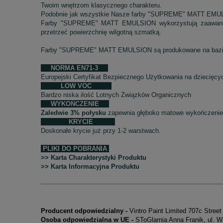
Twoim wnętrzom klasycznego charakteru.
Podobnie jak wszystkie Nasze farby "SUPREME" MATT EMULSI
Farby "SUPREME" MATT EMULSION wykorzystują zaawa
przetrzeć powierzchnię wilgotną szmatką.
Farby "SUPREME" MATT EMULSION są produkowane na bazie
NORMA EN71-3
Europejski Certyfikat Bezpiecznego Użytkowania na dziecięc
LOW VOC
Bardzo niska ilość Lotnych Związków Organicznych
WYKOŃCZENIE
Zaledwie 3% połysku
zapewnia głęboko matowe wykończeni
KRYCIE
Doskonałe krycie już przy 1-2 warstwach.
PLIKI DO POBRANIA
>> Karta Charakterystyki Produktu
>> Karta Informacyjna Produktu
Producent odpowiedzialny -
Vintro Paint Limited 707c Stre
Osoba odpowiedzialna w UE -
SToGlarnia Anna Franik, ul. 