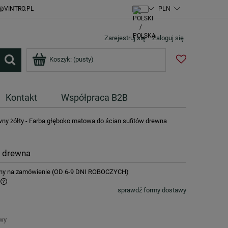
@VINTRO.PL
Zarejestruj się
Zaloguj się
Koszyk:
(pusty)
Kontakt
Współpraca B2B
wny żółty - Farba głęboko matowa do ścian sufitów drewna
w drewna
ny na zamówienie (OD 6-9 DNI ROBOCZYCH)
sprawdź formy dostawy
awy