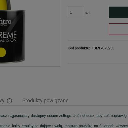
szt.
Kod produktu:
FSME-07325L
awy
Produkty powiązane
nasz najjaśniejszy dostępny odcień żółtego. Jeśli chcesz, aby coś naprawdę s
Cena nie zawiera ewentualnych kosztów
płatności
wodzie farby emulsyjne dające trwałą, matową powłokę na ścianach wewnętr