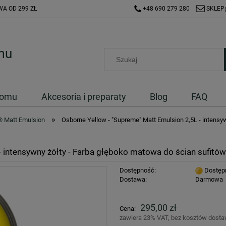
A OD 299 ZŁ
+48 690 279 280
SKLEP
Domu
Akcesoria i preparaty
Blog
FAQ
»
® Matt Emulsion
Osborne Yellow - "Supreme" Matt Emulsion 2,5L - intensy
- intensywny żółty - Farba głęboko matowa do ścian sufitó
Dostępność:
Dostęp
Dostawa:
Darmowa
Cena nie zawiera ewentualnych kosztów
295,00 zł
Cena:
płatności
zawiera 23% VAT, bez kosztów dost