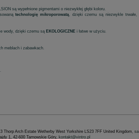
ON są wypełnione pigmentami o niezwykłej głębi koloru.
nsowaną
technologię mikroporowatą
, dzięki czemu są niezwykle trwałe,
 wody, dzięki czemu są
EKOLOGICZNE
i łatwe w użyciu.
ych meblach i zabawkach.
e.
et 3 Thorp Arch Estate Wetherby West Yorkshire LS23 7FF United Kingdom,
sa
Wajdy 1, 42-600 Tarnowskie Góry,
kontakt@vintro.pl