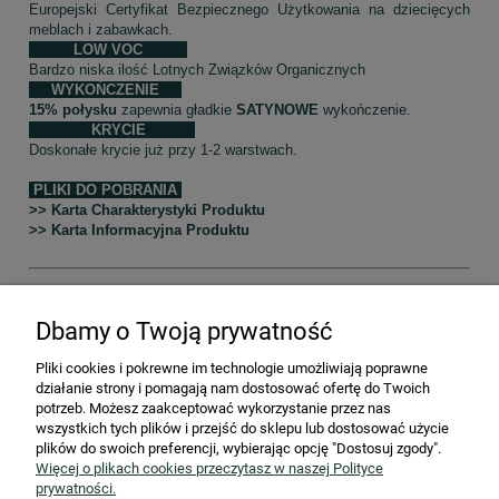
Europejski Certyfikat Bezpiecznego Użytkowania na dziecięcych
meblach i zabawkach.
LOW VOC
Bardzo niska ilość Lotnych Związków Organicznych
WYKOŃCZENIE
15% połysku
zapewnia gładkie
SATYNOWE
wykończenie.
KRYCIE
Doskonałe krycie już przy 1-2 warstwach.
PLIKI DO POBRANIA
>> Karta Charakterystyki Produktu
>> Karta Informacyjna Produktu
Dbamy o Twoją prywatność
Producent odpowiedzialny -
Vintro Paint Limited 707c Street 3
Thorp Arch Estate Wetherby West Yorkshire LS23 7FF United
Pliki cookies i pokrewne im technologie umożliwiają poprawne
Kingdom,
sales@vintro.co.uk
działanie strony i pomagają nam dostosować ofertę do Twoich
Osoba odpowiedzialna w UE -
SToGlarnia Anna Franik, ul. Wajdy
potrzeb. Możesz zaakceptować wykorzystanie przez nas
1, 42-600 Tarnowskie Góry,
kontakt@vintro.pl
wszystkich tych plików i przejść do sklepu lub dostosować użycie
Importer -
SToGlarnia Anna Franik ul. Wajdy 1, 42-600 Tarnowskie
plików do swoich preferencji, wybierając opcję "Dostosuj zgody".
Góry,
kontakt@vintro.pl
Więcej o plikach cookies przeczytasz w naszej Polityce
prywatności.