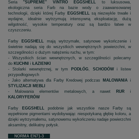
Seria
"SUPREME" VINTRO EGGSHELL
to luksusowa,
ekologiczna seria Farb na bazie wody o zaawansowanej
technologii, dzięki której Farby
EGGSHELL
są niezwykle trwałe i
wydajne, idealnie wytrzymują intensywną eksploatację, dużą
wilgotność, wysokie temperatury oraz są bardzo łatwe w
czyszczeniu.
Farby
EGGSHELL
mają wytrzymałe, satynowe wykończenie i
świetnie nadają się do wszystkich wewnętrznych powierzchni, w
szczególności o dużym natężeniu ruchu, w tym:
- Wszystkich ścian wewnętrznych, w szczególności polecamy
do
KUCHNI
i
ŁAZIENKI
- Stolarki wewnętrznej, w tym
PODŁÓG
,
SCHODÓW
i listew
przypodłogowych
- Jako alternatywa dla Farby Kredowej podczas
MALOWANIA
i
STYLIZACJI MEBLI
- Malowania elementów metalowych, a nawet
RUR
i
KALORYFERÓW
Farby
EGGSHELL
podobnie jak wszystkie nasze Farby są
wypełnione pigmentami wydobywając niespotykaną głębię koloru, a
dzięki wytrzymałemu, satynowemu wykończeniu nadaje powierzchni
aksamitny, delikatny połysk.
NORMA EN71-3