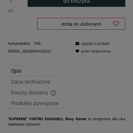
do koszyka
szt.
dodaj do ulubionych
Kod produktu:
FSE-
zapytaj o produkt
05925L_20240926162232
poleć znajomemu
Opis
Dane techniczne
Koszty dostawy
Cena nie zawiera ewentualnych kosztów płatności
Produkty powiązane
"SUPREME" VINTRO EGGSHELL Rosy Raven
to przyjemna dla oka
malinowa czerwień.