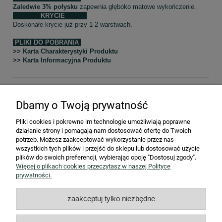
Zaledwie 3% połysku
zapewnia głęboko matowe wykończenie.
KRYCIE
Doskonałe krycie już przy 1-2 warstwach.
PLIKI DO POBRANIA
>> Karta Charakterystyki Produktu
>> Karta Informacyjna Produktu
Dbamy o Twoją prywatność
Producent odpowiedzialny -
Vintro Paint Limited 707c Street 3
Thorp Arch Estate Wetherby West Yorkshire LS23 7FF United
Pliki cookies i pokrewne im technologie umożliwiają poprawne
Kingdom,
sales@vintro.co.uk
działanie strony i pomagają nam dostosować ofertę do Twoich
Osoba odpowiedzialna w UE -
SToGlarnia Anna Franik, ul. Wajdy
potrzeb. Możesz zaakceptować wykorzystanie przez nas
1, 42-600 Tarnowskie Góry,
kontakt@vintro.pl
wszystkich tych plików i przejść do sklepu lub dostosować użycie
Importer -
SToGlarnia Anna Franik ul. Wajdy 1, 42-600 Tarnowskie
plików do swoich preferencji, wybierając opcję "Dostosuj zgody".
Góry,
kontakt@vintro.pl
Więcej o plikach cookies przeczytasz w naszej Polityce
prywatności.
STREFA KLIENTA
zaakceptuj tylko niezbędne
Współpraca B2B