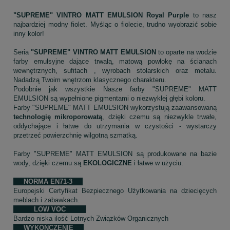
"SUPREME" VINTRO MATT EMULSION Royal Purple
to nasz
najbardziej modny fiolet. Myśląc o fiolecie, trudno wyobrazić sobie
inny kolor!
Seria
"SUPREME" VINTRO MATT EMULSION
to oparte na wodzie
farby emulsyjne dające trwałą, matową powłokę na ścianach
wewnętrznych, sufitach , wyrobach stolarskich oraz metalu.
Nadadzą Twoim wnętrzom klasycznego charakteru.
Podobnie jak wszystkie Nasze farby "SUPREME" MATT
EMULSION są wypełnione pigmentami o niezwykłej głębi koloru.
Farby "SUPREME" MATT EMULSION wykorzystują zaawansowaną
technologię mikroporowatą
, dzięki czemu są niezwykle trwałe,
oddychające i łatwe do utrzymania w czystości - wystarczy
przetrzeć powierzchnię wilgotną szmatką.
Farby "SUPREME" MATT EMULSION są produkowane na bazie
wody, dzięki czemu są
EKOLOGICZNE
i łatwe w użyciu.
NORMA EN71-3
Europejski Certyfikat Bezpiecznego Użytkowania na dziecięcych
meblach i zabawkach.
LOW VOC
Bardzo niska ilość Lotnych Związków Organicznych
WYKOŃCZENIE