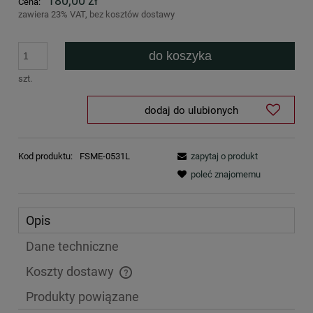
180,00 zł
Cena:
zawiera 23% VAT, bez kosztów dostawy
do koszyka
szt.
dodaj do ulubionych
Kod produktu:
FSME-0531L
zapytaj o produkt
poleć znajomemu
Opis
Dane techniczne
Koszty dostawy
Cena nie zawiera ewentualnych kosztów płatności
Produkty powiązane