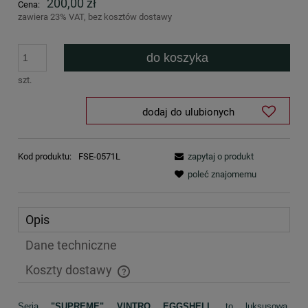
200,00 zł
Cena:
zawiera 23% VAT, bez kosztów dostawy
do koszyka
szt.
dodaj do ulubionych
Kod produktu:
FSE-0571L
zapytaj o produkt
poleć znajomemu
Opis
Dane techniczne
Koszty dostawy
Cena nie zawiera ewentualnych kosztów płatności
Seria
"SUPREME" VINTRO EGGSHELL
to luksusowa,