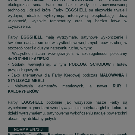
ekologiczna seria Farb na bazie wody o zaawansowanej
technologii, dzięki której Farby
EGGSHELL
są niezwykle trwałe i
wydajne, idealnie wytrzymują intensywną eksploatację, dużą
wilgotność, wysokie temperatury oraz są bardzo łatwe w
czyszczeniu.
Farby
EGGSHELL
mają wytrzymałe, satynowe wykończenie i
świetnie nadają się do wszystkich wewnętrznych powierzchni, w
szczególności o dużym natężeniu ruchu, w tym:
- Wszystkich ścian wewnętrznych, w szczególności polecamy
do
KUCHNI
i
ŁAZIENKI
- Stolarki wewnętrznej, w tym
PODŁÓG
,
SCHODÓW
i listew
przypodłogowych
- Jako alternatywa dla Farby Kredowej podczas
MALOWANIA
i
STYLIZACJI MEBLI
- Malowania elementów metalowych, a nawet
RUR
i
KALORYFERÓW
Farby
EGGSHELL
podobnie jak wszystkie nasze Farby są
wypełnione pigmentami wydobywając niespotykaną głębię koloru, a
dzięki wytrzymałemu, satynowemu wykończeniu nadaje powierzchni
aksamitny, delikatny połysk.
NORMA EN71-3
Europejski Certyfikat Bezpiecznego Użytkowania na dziecięcych