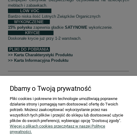
meblach i zabawkach.
LOW VOC
Bardzo niska ilość Lotnych Związków Organicznych
WYKOŃCZENIE
15% połysku
zapewnia gładkie
SATYNOWE
wykończenie.
KRYCIE
Doskonałe krycie już przy 1-2 warstwach.
PLIKI DO POBRANIA
>> Karta Charakterystyki Produktu
>> Karta Informacyjna Produktu
Dbamy o Twoją prywatność
Producent odpowiedzialny -
Vintro Paint Limited 707c Street 3
Thorp Arch Estate Wetherby West Yorkshire LS23 7FF United
Kingdom,
sales@vintro.co.uk
Pliki cookies i pokrewne im technologie umożliwiają poprawne
Osoba odpowiedzialna w UE -
SToGlarnia Anna Franik, ul. Wajdy
działanie strony i pomagają nam dostosować ofertę do Twoich
1, 42-600 Tarnowskie Góry,
kontakt@vintro.pl
potrzeb. Możesz zaakceptować wykorzystanie przez nas
Importer -
SToGlarnia Anna Franik ul. Wajdy 1, 42-600 Tarnowskie
wszystkich tych plików i przejść do sklepu lub dostosować użycie
Góry,
kontakt@vintro.pl
plików do swoich preferencji, wybierając opcję "Dostosuj zgody".
Więcej o plikach cookies przeczytasz w naszej Polityce
prywatności.