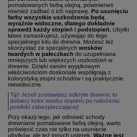
pomalowanych farbą olejną, powinieneś
również zadbać o ich naprawę.
Po usunięciu
farby wszystkie uszkodzenia będą
wyraźnie widoczne, dlatego dokładnie
sprawdź każdy stopień i podstopień.
Ubytki
łatwo zamaskujesz, używając do tego
specjalnego kitu do drewna. Możesz też
skorzystać ze specjalnych
wosków
twardych w pałeczkach
do uzupełniana
mniejszych lub większych uszkodzeń w
drewnie. Dzięki swoim wyjątkowym
właściwościom doskonale współgrają z
kolorystyką stopni schodów i są praktycznie
niewidoczne.
Tip! Jeżeli zostawiasz odkryte drewno, to
dobierz kolor wosku dopiero po nałożeniu
powłoki zabezpieczającej!
Przy okazji tego, jak odnowić schody
drewniane pomalowane farbą olejną, warto
poświęcić czas nie tylko na usunięcie
ubytków, ale też innych usterek.
Ważne jest