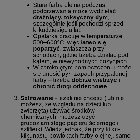
Stara farba olejna podczas
podgrzewania może wydzielać
drażniący, toksyczny dym
,
szczególnie jeśli pochodzi sprzed
kilkudziesięciu lat.
Opalarka pracuje w temperaturze
500–600°C, więc
łatwo się
poparzyć
, zwłaszcza przy
schodach, gdzie trzeba działać pod
kątem, w niewygodnych pozycjach.
W zamkniętym pomieszczeniu może
się unosić pył i zapach przypalonej
farby – trzeba
dobrze wietrzyć i
chronić drogi oddechowe
.
Szlifowanie
- jeżeli nie chcesz (lub nie
możesz, ze względu na dzieci lub
zwierzęta) używać środków
chemicznych, możesz użyć
gruboziarnistego papieru ściernego i
szlifierki. Wiedz jednak, że przy kilku-
kilkunastu powłokach farby olejnej, samo