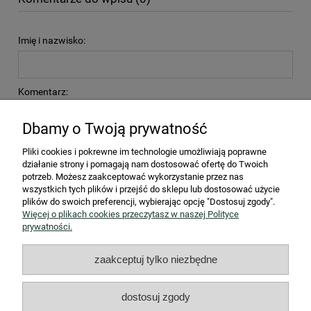
Imię i nazwisko:
Komentarz:
Dbamy o Twoją prywatność
Pliki cookies i pokrewne im technologie umożliwiają poprawne
działanie strony i pomagają nam dostosować ofertę do Twoich
potrzeb. Możesz zaakceptować wykorzystanie przez nas
wszystkich tych plików i przejść do sklepu lub dostosować użycie
wyślij
plików do swoich preferencji, wybierając opcję "Dostosuj zgody".
Więcej o plikach cookies przeczytasz w naszej Polityce
prywatności.
STREFA KLIENTA
zaakceptuj tylko niezbędne
Współpraca B2B
dostosuj zgody