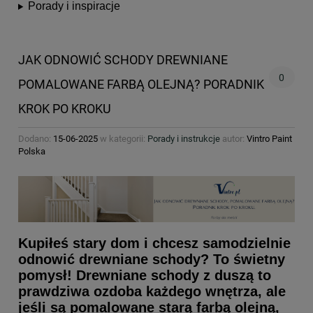
Porady i inspiracje
JAK ODNOWIĆ SCHODY DREWNIANE
0
POMALOWANE FARBĄ OLEJNĄ? PORADNIK
KROK PO KROKU
Dodano:
15-06-2025
w kategorii:
Porady i instrukcje
autor:
Vintro Paint
Polska
Kupiłeś stary dom i chcesz samodzielnie
odnowić drewniane schody? To świetny
pomysł! Drewniane schody z duszą to
prawdziwa ozdoba każdego wnętrza, ale
jeśli są pomalowane starą farbą olejną,