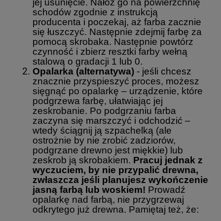
jej usunięcie. Nałóż go na powierzchnię
schodów zgodnie z instrukcją
producenta i poczekaj, aż farba zacznie
się łuszczyć. Następnie zdejmij farbę za
pomocą skrobaka. Następnie powtórz
czynność i zbierz resztki farby wełną
stalową o gradacji 1 lub 0.
O
palarka (alternatywa)
- jeśli chcesz
znacznie przyspieszyć proces, możesz
sięgnąć po opalarkę – urządzenie, które
podgrzewa farbę, ułatwiając jej
zeskrobanie. Po podgrzaniu farba
zaczyna się marszczyć i odchodzić –
wtedy ściągnij ją szpachelką (ale
ostrożnie by nie zrobić zadziorów,
podgrzane drewno jest miękkie) lub
zeskrob ją skrobakiem.
Pracuj jednak z
wyczuciem, by nie przypalić drewna,
zwłaszcza jeśli planujesz wykończenie
jasną farbą lub woskiem!
Prowadź
opalarkę nad farbą, nie przygrzewaj
odkrytego już drewna. Pamiętaj też, że: