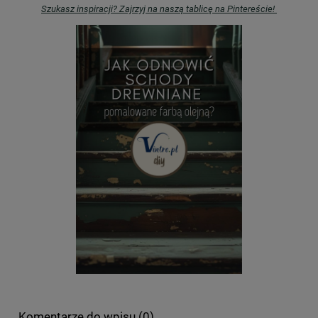
Szukasz inspiracji? Zajrzyj na naszą tablicę na Pintereście!
Komentarze do wpisu (0)