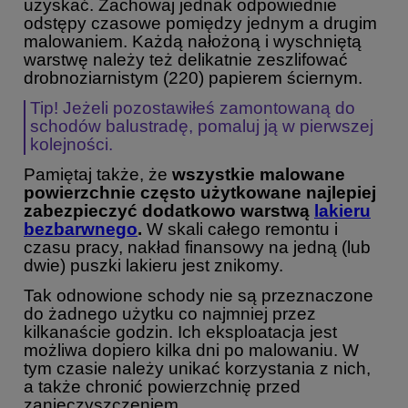
uzyskać. Zachowaj jednak odpowiednie
odstępy czasowe pomiędzy jednym a drugim
malowaniem. Każdą nałożoną i wyschniętą
warstwę należy też delikatnie zeszlifować
drobnoziarnistym (220) papierem ściernym.
Tip! Jeżeli pozostawiłeś zamontowaną do
schodów balustradę, pomaluj ją w pierwszej
kolejności.
Pamiętaj także, że
wszystkie malowane
powierzchnie często użytkowane najlepiej
zabezpieczyć dodatkowo warstwą
lakieru
bezbarwnego
.
W skali całego remontu i
czasu pracy, nakład finansowy na jedną (lub
dwie) puszki lakieru jest znikomy.
Tak odnowione schody nie są przeznaczone
do żadnego użytku co najmniej przez
kilkanaście godzin. Ich eksploatacja jest
możliwa dopiero kilka dni po malowaniu. W
tym czasie należy unikać korzystania z nich,
a także chronić powierzchnię przed
zanieczyszczeniem.