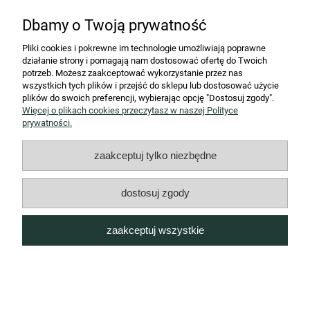
Dbamy o Twoją prywatność
Pliki cookies i pokrewne im technologie umożliwiają poprawne
działanie strony i pomagają nam dostosować ofertę do Twoich
potrzeb. Możesz zaakceptować wykorzystanie przez nas
wszystkich tych plików i przejść do sklepu lub dostosować użycie
wyślij
plików do swoich preferencji, wybierając opcję "Dostosuj zgody".
Więcej o plikach cookies przeczytasz w naszej Polityce
prywatności.
STREFA KLIENTA
zaakceptuj tylko niezbędne
Współpraca B2B
dostosuj zgody
INFORMACJE
zaakceptuj wszystkie
O NAS
pokaż pełną wersję strony
Sklep internetowy Shoper.pl