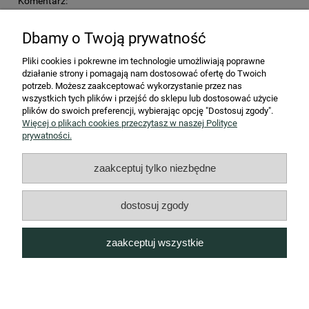
Komentarz:
Dbamy o Twoją prywatność
Pliki cookies i pokrewne im technologie umożliwiają poprawne
działanie strony i pomagają nam dostosować ofertę do Twoich
potrzeb. Możesz zaakceptować wykorzystanie przez nas
wszystkich tych plików i przejść do sklepu lub dostosować użycie
wyślij
plików do swoich preferencji, wybierając opcję "Dostosuj zgody".
Więcej o plikach cookies przeczytasz w naszej Polityce
prywatności.
STREFA KLIENTA
zaakceptuj tylko niezbędne
Współpraca B2B
dostosuj zgody
INFORMACJE
zaakceptuj wszystkie
O NAS
pokaż pełną wersję strony